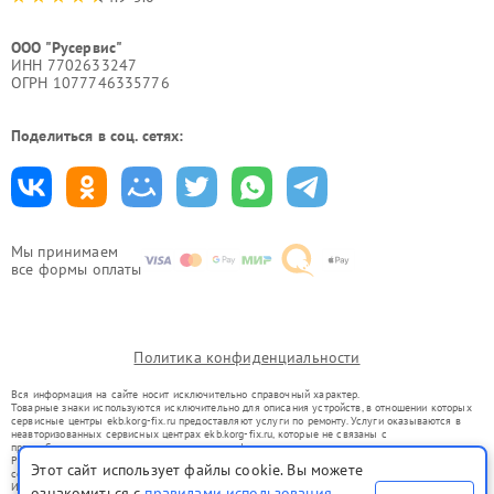
ООО "Русервис"
ИНН 7702633247
ОГРН 1077746335776
Поделиться в соц. сетях:
Мы принимаем
все формы оплаты
Политика конфиденциальности
Вся информация на сайте носит исключительно справочный характер.
Товарные знаки используются исключительно для описания устройств, в отношении которых
сервисные центры ekb.korg-fix.ru предоставляют услуги по ремонту. Услуги оказываются в
неавторизованных сервисных центрах ekb.korg-fix.ru, которые не связаны с
правообладателями товарных знаков или их официальными представителями.
Ремонт осуществляется для устройств, уже введенных в гражданский оборот в соответствии
Этот сайт использует файлы cookie. Вы можете
со статьей 1487 ГК РФ.
Использование товарных знаков не преследует цели индивидуализации услуг или введения
ознакомиться с
правилами использования