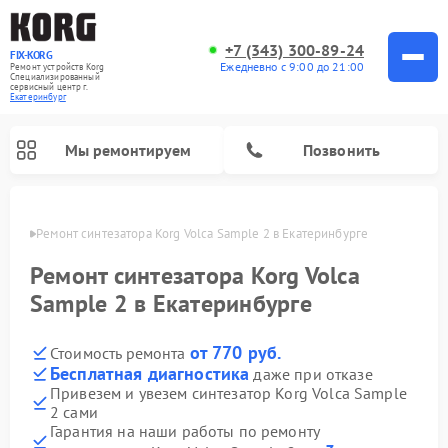
+7 (343) 300-89-24
FIX-KORG
Ежедневно с 9:00 до 21:00
Ремонт устройств Korg
Специализированный
cервисный центр г.
Екатеринбург
Мы ремонтируем
Позвонить
бурге
Ремонт синтезатора Korg Volca Sample 2 в Екатеринбурге
Ремонт цифровых пианино Korg
Ремонт синтезатора Korg Volca
Sample 2 в Екатеринбурге
от 770 руб.
Стоимость ремонта
Бесплатная диагностика
даже при отказе
Привезем и увезем синтезатор Korg Volca Sample
2 сами
Гарантия на наши работы по ремонту