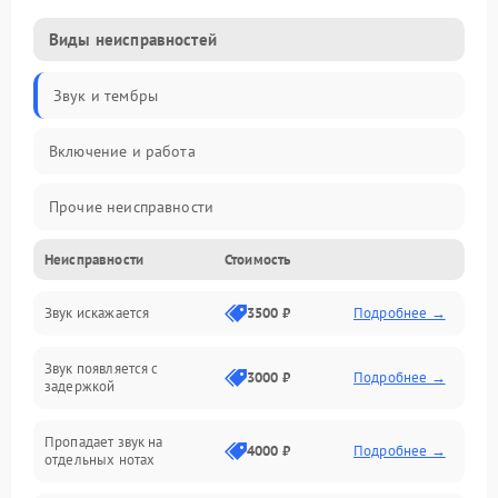
Виды неисправностей
Звук и тембры
Включение и работа
Прочие неисправности
Неисправности
Стоимость
Управление и электроника
Звук искажается
3500 ₽
Подробнее →
Клавиатура
Звук появляется с
Подключения и интерфейсы
3000 ₽
Подробнее →
задержкой
Эффекты и функции
Пропадает звук на
4000 ₽
Подробнее →
отдельных нотах
Механические повреждения