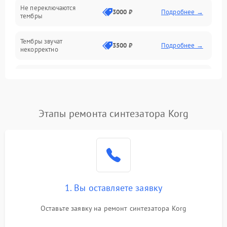
Не переключаются
3000 ₽
Подробнее →
тембры
Оптика
Тембры звучат
Электроника
3500 ₽
Подробнее →
некорректно
Аудио
Самопроизвольно
2800 ₽
Подробнее →
меняется громкость
Программное обеспечение
Этапы ремонта синтезатора Korg
1. Вы оставляете заявку
Оставьте заявку на ремонт синтезатора Korg