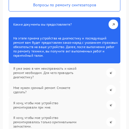
Вопросы по ремонту синтезаторов
Какие документы вы предоставляете?
На этапе приема устройства на диагностику и последующий
ремонт вам будет предоставлен заказ-наряд с указанием страховых
обязательств на ваше устройство. Далее, после выполнения работ
по ремонту техники, вы получите акт выполненных работ и
гарантийный талон.
Я уже знаю в чем неисправность и какой
ремонт необходим. Для чего проводить
диагностику?
Мне нужен срочный ремонт. Сможете
сделать?
Я хочу, чтобы мое устройство
ремонтировали при мне.
Я хочу, чтобы мое устройство
ремонтировалось только оригинальными
запчастями.