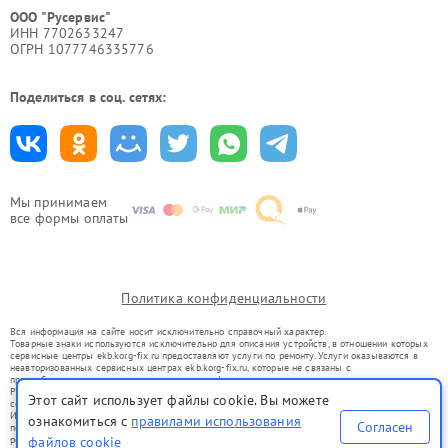
ООО "Русервис"
ИНН 7702633247
ОГРН 1077746335776
Поделиться в соц. сетях:
Мы принимаем
все формы оплаты
Политика конфиденциальности
Вся информация на сайте носит исключительно справочный характер.
Товарные знаки используются исключительно для описания устройств, в отношении которых
сервисные центры ekb.korg-fix.ru предоставляют услуги по ремонту. Услуги оказываются в
неавторизованных сервисных центрах ekb.korg-fix.ru, которые не связаны с
правообладателями товарных знаков или их официальными представителями.
Ремонт осуществляется для устройств, уже введенных в гражданский оборот в соответствии
Этот сайт использует файлы cookie. Вы можете
со статьей 1487 ГК РФ.
Использование товарных знаков не преследует цели индивидуализации услуг или введения
ознакомиться с
правилами использования
Согласен
потребителей в заблуждение, а служит для информирования о предоставляемых услугах по
ремонту техники указанных брендов.
файлов cookie