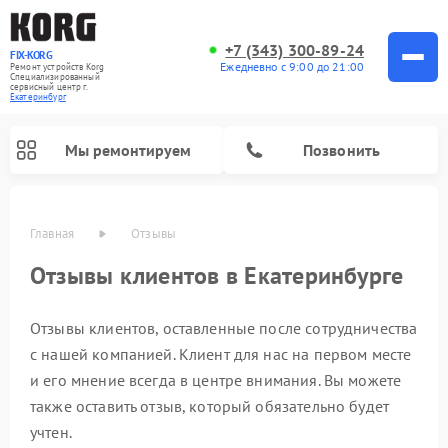
+7 (343) 300-89-24
FIX-KORG
Ежедневно с 9:00 до 21:00
Ремонт устройств Korg
Специализированный
cервисный центр г.
Екатеринбург
Мы ремонтируем
Позвонить
Главная
Отзывы
Отзывы клиентов в Екатеринбурге
Ремонт цифровых пианино Korg
Отзывы клиентов, оставленные после сотрудничества
с нашей компанией. Клиент для нас на первом месте
и его мнение всегда в центре внимания. Вы можете
также оставить отзыв, который обязательно будет
учтен.