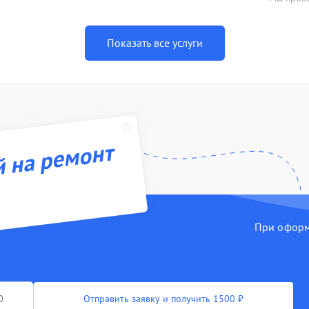
Показать все услуги
й на ремонт
При оформл
Отправить заявку и получить 1500 ₽