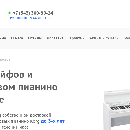
+7 (343) 300-89-24
Ежедневно с 9:00 до 21:00
ны
О нас
Отзывы
Доставка
Гарантии
Акции и скидки
Зая
тактов
ейфов и
вом пианино
е
g собственной доставкой
до 3-х лет
ровых пианино Korg
 течении часа