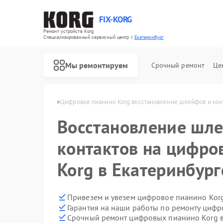
FIX-KORG
Ремонт устройств Korg
Специализированный cервисный центр г.
Екатеринбург
Мы ремонтируем
Срочный ремонт
Це
rg в Екатеринбурге
Цифровое пианино Korg восстановление шлейфов и кон
Восстановление шл
Ремонт MIDI-контроллеров Korg
контактов на цифро
Korg в Екатеринбург
Привезем и увезем цифровое пианино Kor
Гарантия на наши работы по ремонту циф
Срочный ремонт цифровых пианино Korg в