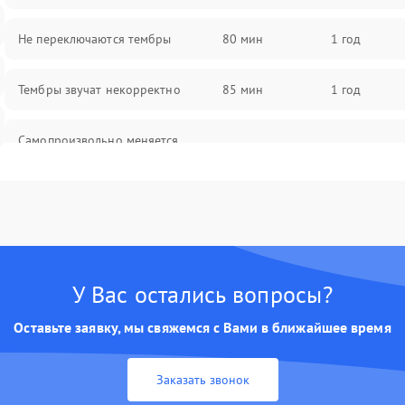
Не переключаются тембры
80 мин
1 год
Тембры звучат некорректно
85 мин
1 год
Самопроизвольно меняется
85 мин
1 год
громкость
У Вас остались вопросы?
Оставьте заявку, мы свяжемся с Вами в ближайшее время
Заказать звонок