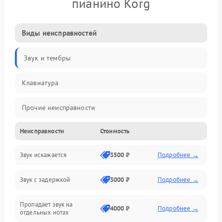
пианино Korg
Виды неисправностей
Звук и тембры
Клавиатура
Прочие неисправности
Неисправности
Стоимость
Включение и работа
Звук искажается
3500 ₽
Подробнее →
Управление и электроника
Звук с задержкой
3000 ₽
Подробнее →
Подключения и интерфейсы
Пропадает звук на
Педали и стойка
4000 ₽
Подробнее →
отдельных нотах