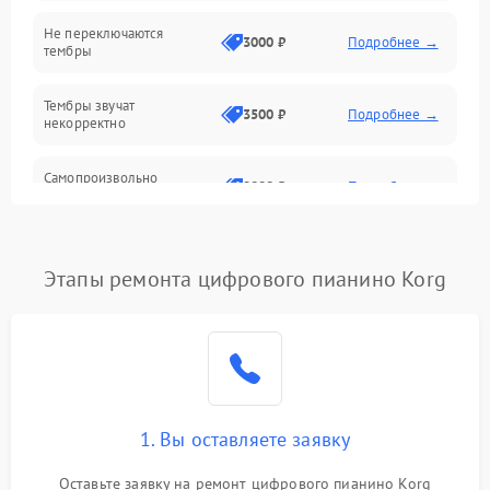
Электроника
Не переключаются
3000 ₽
Подробнее →
тембры
Механические повреждения
Тембры звучат
3500 ₽
Подробнее →
некорректно
Аудио
Самопроизвольно
Оптика
2800 ₽
Подробнее →
меняется громкость
Этапы ремонта цифрового пианино Korg
1. Вы оставляете заявку
Оставьте заявку на ремонт цифрового пианино Korg